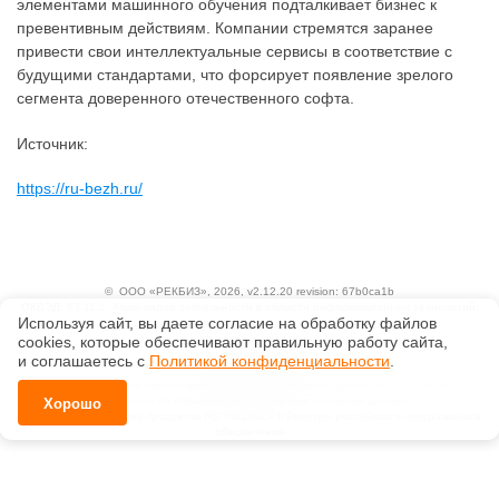
элементами машинного обучения подталкивает бизнес к
превентивным действиям. Компании стремятся заранее
привести свои интеллектуальные сервисы в соответствие с
будущими стандартами, что форсирует появление зрелого
сегмента доверенного отечественного софта.
Источник:
https://ru-bezh.ru/
©
ООО «РЕКБИЗ»
, 2026, v2.12.20 revision: 67b0ca1b
ОКВЭД: 63.11.1, Коды видов деятельности в области информационных технологий:
Используя сайт, вы даете согласие на обработку файлов
1.01, 3.01
Ценовая политика
сооkiеs, которые обеспечивают правильную работу сайта,
Технологии
и соглашаетесь с
Политикой конфиденциальности
.
Исключительные авторские и смежные права принадлежат АО «Кодекс».
Положение по обработке и защите персональных данных
Хорошо
Справка о регистрации продуктов АО «Кодекс» в Реестре российского программного
обеспечения