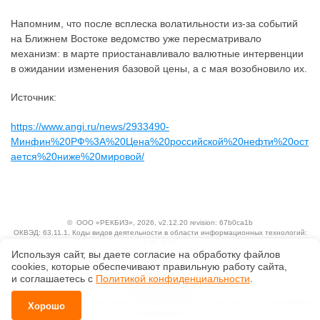
Напомним, что после всплеска волатильности из-за событий
на Ближнем Востоке ведомство уже пересматривало
механизм: в марте приостанавливало валютные интервенции
в ожидании изменения базовой цены, а с мая возобновило их.
Источник:
https://www.angi.ru/news/2933490-
Минфин%20РФ%3A%20Цена%20российской%20нефти%20ост
ается%20ниже%20мировой/
©
ООО «РЕКБИЗ»
, 2026, v2.12.20 revision: 67b0ca1b
ОКВЭД: 63.11.1, Коды видов деятельности в области информационных технологий:
1.01, 3.01
Ценовая политика
Используя сайт, вы даете согласие на обработку файлов
Технологии
сооkiеs, которые обеспечивают правильную работу сайта,
и соглашаетесь с
Политикой конфиденциальности
.
Исключительные авторские и смежные права принадлежат АО «Кодекс».
Положение по обработке и защите персональных данных
Справка о регистрации продуктов АО «Кодекс» в Реестре российского программного
Хорошо
обеспечения