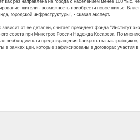
ет как раз направлена на города с населением менее 100 тыс. че
рование, жители - возможность приобрести новое жилье. Власт
да, городской инфраструктуры", - сказал эксперт.
зависит от ее деталей, считает президент фонда "Институт эко
ого совета при Минстрое России Надежда Косарева. По мнению
чае необходимости предотвращения банкротства застройщиков, 
ы в рамках цен, которые зафиксированы в договорах участия в