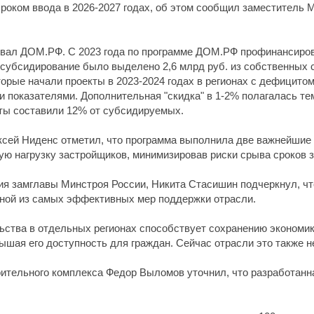
 сроком ввода в 2026-2027 годах, об этом сообщил заместитель
вал ДОМ.РФ. С 2023 года по программе ДОМ.РФ профинансиров
а субсидирование было выделено 2,6 млрд руб. из собственных 
орые начали проекты в 2023-2024 годах в регионах с дефицитом
показателями. Дополнительная "скидка" в 1-2% полагалась тем
кты составили 12% от субсидируемых.
сей Ниденс отметил, что программа выполнила две важнейшие 
ую нагрузку застройщиков, минимизировав риски срыва сроков 
ия замглавы Минстроя России, Никита Стасишин подчеркнул, чт
дной из самых эффективных мер поддержки отрасли.
ьства в отдельных регионах способствует сохранению экономик
ышая его доступность для граждан. Сейчас отрасли это также не
роительного комплекса Федор Выломов уточнил, что разработанн