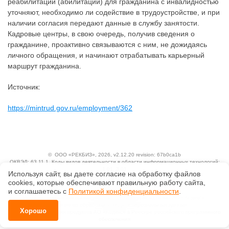
реабилитации (абилитации) для гражданина с инвалидностью
уточняют, необходимо ли содействие в трудоустройстве, и при
наличии согласия передают данные в службу занятости.
Кадровые центры, в свою очередь, получив сведения о
гражданине, проактивно связываются с ним, не дожидаясь
личного обращения, и начинают отрабатывать карьерный
маршрут гражданина.
Источник:
https://mintrud.gov.ru/employment/362
©
ООО «РЕКБИЗ»
, 2026, v2.12.20 revision: 67b0ca1b
ОКВЭД: 63.11.1, Коды видов деятельности в области информационных технологий:
1.01, 3.01
Используя сайт, вы даете согласие на обработку файлов
Ценовая политика
сооkiеs, которые обеспечивают правильную работу сайта,
Технологии
и соглашаетесь с
Политикой конфиденциальности
.
Исключительные авторские и смежные права принадлежат АО «Кодекс».
Положение по обработке и защите персональных данных
Хорошо
Справка о регистрации продуктов АО «Кодекс» в Реестре российского программного
обеспечения