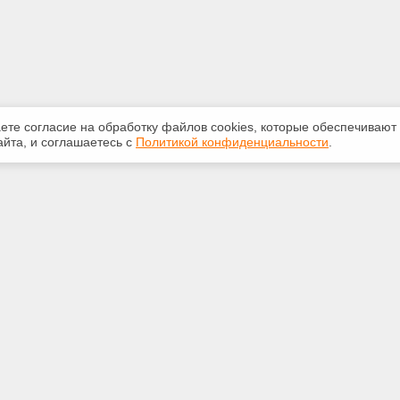
аете согласие на обработку файлов сооkiеs, которые обеспечивают
йта, и соглашаетесь с
Политикой конфиденциальности
.
ная информация
Сервисы
:
Специализированные онлайн-
издания
 29-14-22
Регулярная новостная рассылка
biz.com
Служба поддержки пользователей
«Кодекс» и «Техэксперт»