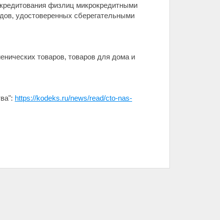
к кредитования физлиц микрокредитными
адов, удостоверенных сберегательными
енических товаров, товаров для дома и
ва":
https://kodeks.ru/news/read/cto-nas-