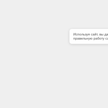
Используя сайт, вы д
правильную работу са
Полезная информация
Контакт
Контакты
Телефон
+7 (8212)
E-mail:
info@rek
Адрес: