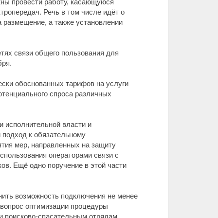
жны провести работу, касающуюся
тропередач. Речь в том числе идёт о
а размещение, а также установлении
тях связи общего пользования для
бря.
ески обоснованных тарифов на услуги
 потенциального спроса различных
и исполнительной власти и
й подход к обязательному
ятия мер, направленных на защиту
спользования операторами связи с
ов. Ещё одно поручение в этой части
нить возможность подключения не менее
ь вопрос оптимизации процедуры
зи поисково-спасательным отрядам