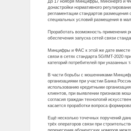
До 17 ноября Минцифры, Минэнерго и Ф
донастройки нормативного регулирования
регламентации стандартов размещения с
специальных условий размещения в мал
Проработать возможность применения ро
обеспечения запуска сетей связи станд
Минцифры и ФАС к этой же дате вместе 
связи в сетях стандарта 5G/IMT-2020 при
категорий потребителей при указанных т
В части борьбы с мошенниками Минцифр
организациями при участии Банка Росси
использованию кредитными организациям
клиентов, при выявлении признаков мош
согласия граждан технологий искусстве
касается проработки вопроса формиров
Ещё несколько точечных поручений даны
трёх операторов связи при строительст
перенесения абонентских номеров между