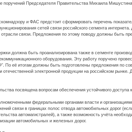
е поручений Председателя Правительства Михаила Мишустина п
комнадзору и ФАС предстоит сформировать перечень показател
функционирования сетей связи российского сегмента интернета.
 отрасли связи. Предложения по этому поводу должны быть пр
жки должна быть проанализирована также в сегменте производ
лекоммуникационного оборудования. Эту работу поручено прове
". По её итогам должны быть подготовлены предложения по 
 отечественной электронной продукции на российском рынке. Д
ьства посвящена вопросам обеспечения устойчивого доступа к
олномоченными федеральными органами власти и организациями
ений связи в границах полос отвода автомобильных дорог (есл
ельства автомагистралей), а также возможность учёта необход
низации автомобильных и железных дорог.