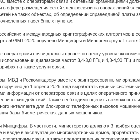
АС вместе с операторами связи и сетевыми организациями дол
 в сфере размещения сетей электросвязи на опорах линий элек
етей на таких объектах, об определении справедливой платы з
очисленных населённых пунктах.
ссийских и международных криптографических алгоритмов в се
арта 5G/IMT-2020 поручено Минцифры и Минпромторгу к 1 сентя
с операторами связи должны провести оценку уровня экономич
 использовании диапазонов частот 3,4-3,8 ГГц и 4,8-4,99 ГГц и
арифах на такие услуги связи.
ы, МВД и Роскомнадзору вместе с заинтересованными органам
и поручено до 1 апреля 2026 года выработать единый системны
и информации от операторов связи в целях оперативного прин
еннических действий. Также необходимо оценить возможность и
нного интеллекта для блокировки телефонных вызовов мошенник
ания базы биометрических данных мошенников.
 Минцифры. В частности, министерство должно к 3 ноября оце
ве и вводе в эксплуатацию многоквартирных домов, проработат
 операторами связи, а также предоставления операторами свя