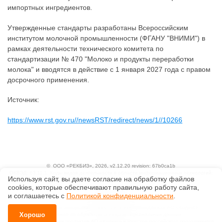
импортных ингредиентов.
Утвержденные стандарты разработаны Всероссийским
институтом молочной промышленности (ФГАНУ "ВНИМИ") в
рамках деятельности технического комитета по
стандартизации № 470 "Молоко и продукты переработки
молока" и вводятся в действие с 1 января 2027 года с правом
досрочного применения.
Источник:
https://www.rst.gov.ru//newsRST/redirect/news/1//10266
©
ООО «РЕКБИЗ»
, 2026, v2.12.20 revision: 67b0ca1b
ОКВЭД: 63.11.1, Коды видов деятельности в области информационных технологий:
Используя сайт, вы даете согласие на обработку файлов
1.01, 3.01
сооkiеs, которые обеспечивают правильную работу сайта,
Ценовая политика
Технологии
и соглашаетесь с
Политикой конфиденциальности
.
Исключительные авторские и смежные права принадлежат АО «Кодекс».
Хорошо
Положение по обработке и защите персональных данных
Справка о регистрации продуктов АО «Кодекс» в Реестре российского программного