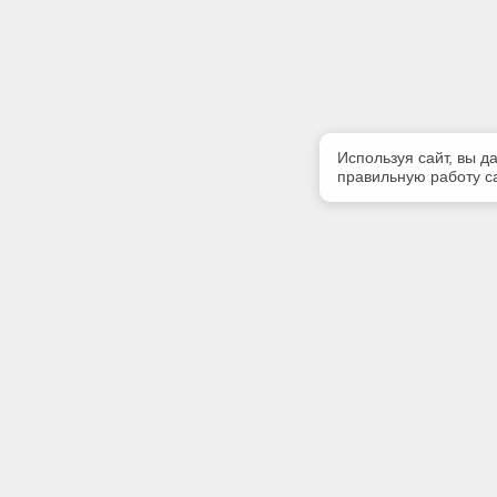
Используя сайт, вы д
правильную работу са
Полезная информация
Контакт
Контакты
Телефон
+7 (8212)
E-mail:
info@rek
Адрес: