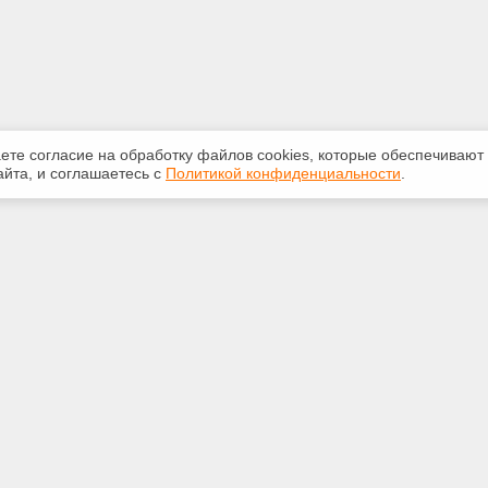
аете согласие на обработку файлов сооkiеs, которые обеспечивают
йта, и соглашаетесь с
Политикой конфиденциальности
.
ная информация
Сервисы
:
Специализированные онлайн-
издания
 29-14-22
Регулярная новостная рассылка
biz.com
Служба поддержки пользователей
«Кодекс» и «Техэксперт»