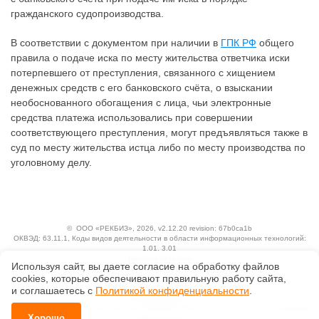
гражданского судопроизводства.
В соответствии с документом при наличии в
ГПК РФ
общего
правила о подаче иска по месту жительства ответчика иски
потерпевшего от преступления, связанного с хищением
денежных средств с его банковского счёта, о взыскании
необоснованного обогащения с лица, чьи электронные
средства платежа использовались при совершении
соответствующего преступления, могут предъявляться также в
суд по месту жительства истца либо по месту производства по
уголовному делу.
©
ООО «РЕКБИЗ»
, 2026, v2.12.20 revision: 67b0ca1b
ОКВЭД: 63.11.1, Коды видов деятельности в области информационных технологий:
1.01, 3.01
Ценовая политика
Используя сайт, вы даете согласие на обработку файлов
Технологии
сооkiеs, которые обеспечивают правильную работу сайта,
Исключительные авторские и смежные права принадлежат АО «Кодекс».
и соглашаетесь с
Политикой конфиденциальности
.
Положение по обработке и защите персональных данных
Справка о регистрации продуктов АО «Кодекс» в Реестре российского программного
Хорошо
обеспечения