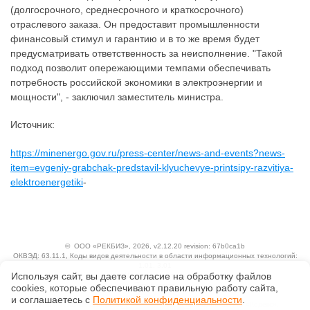
(долгосрочного, среднесрочного и краткосрочного)
отраслевого заказа. Он предоставит промышленности
финансовый стимул и гарантию и в то же время будет
предусматривать ответственность за неисполнение. "Такой
подход позволит опережающими темпами обеспечивать
потребность российской экономики в электроэнергии и
мощности", - заключил заместитель министра.
Источник:
https://minenergo.gov.ru/press-center/news-and-events?news-
item=evgeniy-grabchak-predstavil-klyuchevye-printsipy-razvitiya-
elektroenergetiki
-
©
ООО «РЕКБИЗ»
, 2026, v2.12.20 revision: 67b0ca1b
ОКВЭД: 63.11.1, Коды видов деятельности в области информационных технологий:
1.01, 3.01
Используя сайт, вы даете согласие на обработку файлов
Ценовая политика
Технологии
сооkiеs, которые обеспечивают правильную работу сайта,
и соглашаетесь с
Политикой конфиденциальности
.
Исключительные авторские и смежные права принадлежат АО «Кодекс».