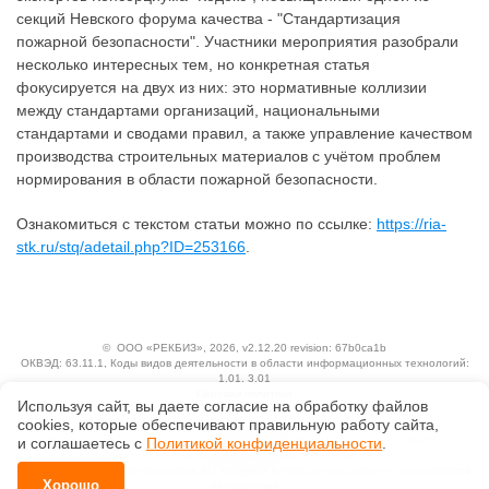
секций Невского форума качества - "Стандартизация
пожарной безопасности". Участники мероприятия разобрали
несколько интересных тем, но конкретная статья
фокусируется на двух из них: это нормативные коллизии
между стандартами организаций, национальными
стандартами и сводами правил, а также управление качеством
производства строительных материалов с учётом проблем
нормирования в области пожарной безопасности.
Ознакомиться с текстом статьи можно по ссылке:
https://ria-
stk.ru/stq/adetail.php?ID=253166
.
©
ООО «РЕКБИЗ»
, 2026, v2.12.20 revision: 67b0ca1b
ОКВЭД: 63.11.1, Коды видов деятельности в области информационных технологий:
1.01, 3.01
Ценовая политика
Используя сайт, вы даете согласие на обработку файлов
Технологии
сооkiеs, которые обеспечивают правильную работу сайта,
Исключительные авторские и смежные права принадлежат АО «Кодекс».
и соглашаетесь с
Политикой конфиденциальности
.
Положение по обработке и защите персональных данных
Справка о регистрации продуктов АО «Кодекс» в Реестре российского программного
Хорошо
обеспечения