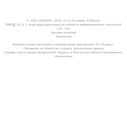
©
ООО «РЕКБИЗ»
, 2026, v2.12.20 revision: 67b0ca1b
ОКВЭД: 63.11.1, Коды видов деятельности в области информационных технологий:
1.01, 3.01
Ценовая политика
Технологии
Исключительные авторские и смежные права принадлежат АО «Кодекс».
Положение по обработке и защите персональных данных
Справка о регистрации продуктов АО «Кодекс» в Реестре российского программного
обеспечения