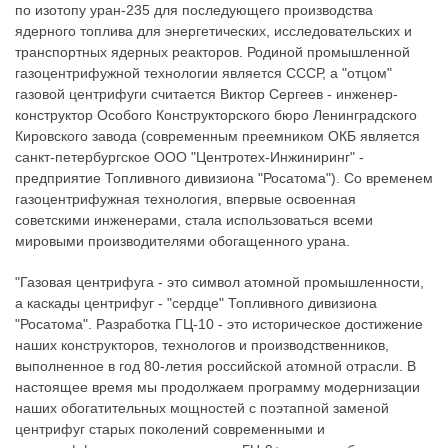
по изотопу уран-235 для последующего производства
ядерного топлива для энергетических, исследовательских и
транспортных ядерных реакторов. Родиной промышленной
газоцентрифужной технологии является СССР, а "отцом"
газовой центрифуги считается Виктор Сергеев - инженер-
конструктор Особого Конструкторского бюро Ленинградского
Кировского завода (современным преемником ОКБ является
санкт-петербургское ООО "Центротех-Инжиниринг" -
предприятие Топливного дивизиона "Росатома"). Со временем
газоцентрифужная технология, впервые освоенная
советскими инженерами, стала использоваться всеми
мировыми производителями обогащенного урана.
"Газовая центрифуга - это символ атомной промышленности,
а каскады центрифуг - "сердце" Топливного дивизиона
"Росатома". Разработка ГЦ-10 - это историческое достижение
наших конструкторов, технологов и производственников,
выполненное в год 80-летия российской атомной отрасли. В
настоящее время мы продолжаем программу модернизации
наших обогатительных мощностей с поэтапной заменой
центрифуг старых поколений современными и