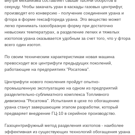
внутри механизма составляет свыше тысячи оборотов в
секунду. Чтобы закачать уран в каскады газовых центрифуг,
производят его конверсию - получение соединения урана и
фтора в форме гексафторида урана. Это вещество может
легко принимать газообразную форму при достаточно
невысоких температурах, а разделение легких и тяжелых
изотопов урана оказывается удобным за счет того, что у фтора
всего один изотоп.
По своим техническим характеристикам новая машина
превосходит все центрифуги предыдущих поколений,
работающие на предприятиях "Росатома".
Центрифуги нового поколения пройдут опытно-
промышленную эксплуатацию на одном из предприятий
разделительно-сублиматного комплекса Топливного
дивизиона "Росатома". Испытания в цехе по обогащению
урана станут завершающим этапом разработки, который
предваряет внедрение ГЦ-10 в серийное производство.
Газоцентрифужный метод разделения изотопов - наиболее
эффективная из существующих технологий обогащения урана