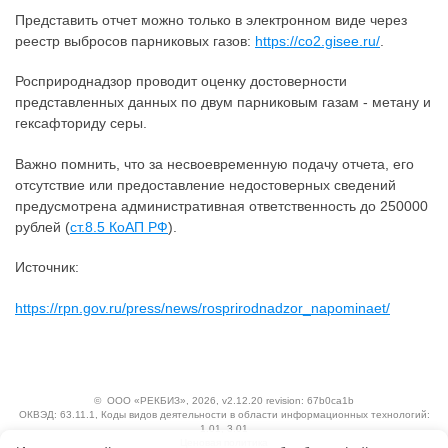
Представить отчет можно только в электронном виде через
реестр выбросов парниковых газов:
https://co2.gisee.ru/
.
Росприроднадзор проводит оценку достоверности
представленных данных по двум парниковым газам - метану и
гексафториду серы.
Важно помнить, что за несвоевременную подачу отчета, его
отсутствие или предоставление недостоверных сведений
предусмотрена административная ответственность до 250000
рублей (
ст.8.5 КоАП РФ
).
Источник:
https://rpn.gov.ru/press/news/rosprirodnadzor_napominaet/
©
ООО «РЕКБИЗ»
, 2026, v2.12.20 revision: 67b0ca1b
ОКВЭД: 63.11.1, Коды видов деятельности в области информационных технологий:
1.01, 3.01
Ценовая политика