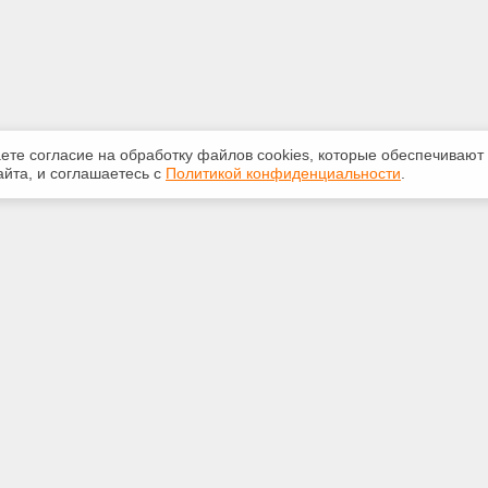
аете согласие на обработку файлов сооkiеs, которые обеспечивают
йта, и соглашаетесь с
Политикой конфиденциальности
.
ная информация
Сервисы
:
Специализированные онлайн-
издания
 29-14-22
Регулярная новостная рассылка
biz.com
Служба поддержки пользователей
«Кодекс» и «Техэксперт»