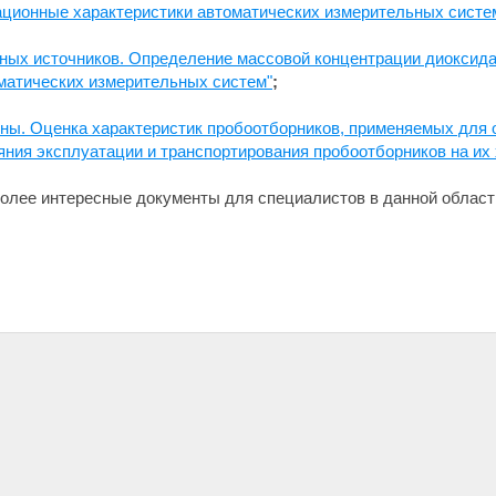
ационные характеристики автоматических измерительных систе
ных источников. Определение массовой концентрации диоксида 
матических измерительных систем"
;
оны. Оценка характеристик пробоотборников, применяемых для
яния эксплуатации и транспортирования пробоотборников на их 
олее интересные документы для специалистов в данной област