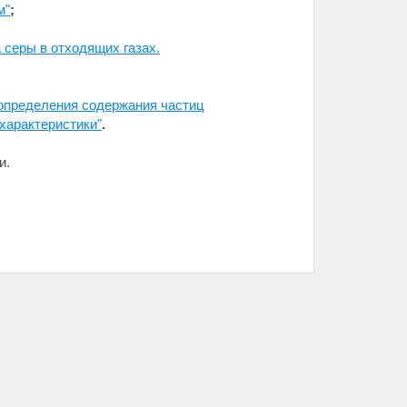
м"
;
серы в отходящих газах.
 определения содержания частиц
характеристики"
.
и.