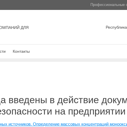
Профессиональные с
Республика
ОМПАНИЙ ДЛЯ
сти
Контакты
да введены в действие доку
езопасности на предприятии
ных источников. Определение массовых концентраций моноокси