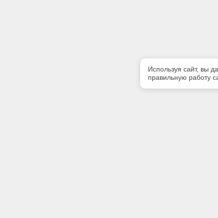
Используя сайт, вы д
правильную работу са
Полезная информация
Контакт
Контакты
Телефон
+7 (8212)
E-mail:
info@rek
Адрес: