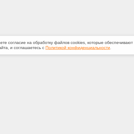
аете согласие на обработку файлов сооkiеs, которые обеспечивают
йта, и соглашаетесь с
Политикой конфиденциальности
.
ная информация
Сервисы
:
Специализированные онлайн-
издания
 29-14-22
Регулярная новостная рассылка
biz.com
Служба поддержки пользователей
«Кодекс» и «Техэксперт»