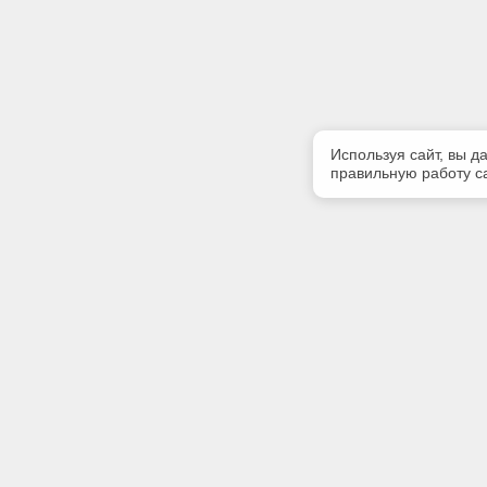
Используя сайт, вы д
правильную работу са
Полезная информация
Контакт
Контакты
Телефон
+7 (8212)
E-mail:
info@rek
Адрес: