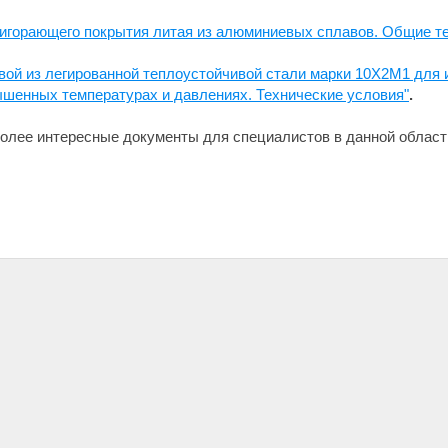
ригорающего покрытия литая из алюминиевых сплавов. Общие т
вой из легированной теплоустойчивой стали марки 10Х2М1 для 
ышенных температурах и давлениях. Технические условия"
.
олее интересные документы для специалистов в данной област