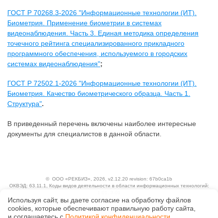
ГОСТ Р 70268.3-2026 "Информационные технологии (ИТ).
Биометрия. Применение биометрии в системах
видеонаблюдения. Часть 3. Единая методика определения
точечного рейтинга специализированного прикладного
программного обеспечения, используемого в городских
системах видеонаблюдения"
;
ГОСТ Р 72502.1-2026 "Информационные технологии (ИТ).
Биометрия. Качество биометрического образца. Часть 1.
Структура"
.
В приведенный перечень включены наиболее интересные
документы для специалистов в данной области.
©
ООО «РЕКБИЗ»
, 2026, v2.12.20 revision: 67b0ca1b
ОКВЭД: 63.11.1, Коды видов деятельности в области информационных технологий:
1.01, 3.01
Используя сайт, вы даете согласие на обработку файлов
Ценовая политика
Технологии
сооkiеs, которые обеспечивают правильную работу сайта,
и соглашаетесь с
Политикой конфиденциальности
.