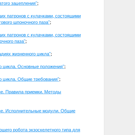
атого зацепления"
;
их патронов с кулачками, состоящими
ового шпоночного паза"
;
их патронов с кулачками, состоящими
очного паза"
;
адиях жизненного цикла"
;
о цикла. Основные положения"
;
о цикла. Общие требования"
;
ые. Правила приемки. Методы
ные. Исполнительные модули. Общие
ющего робота экзоскелетного типа для