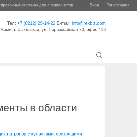
правочные системы для специалистов
Вход
Регистрация
Тел:
+7 (8212) 29-14-22
E-mail:
info@rekbiz.com
 Коми, г. Сыктывкар, ул. Первомайская 70, офис 413
менты в области
их патронов с кулачками, состоящими