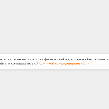
аете согласие на обработку файлов сооkiеs, которые обеспечивают
йта, и соглашаетесь с
Политикой конфиденциальности
.
ная информация
Сервисы
:
Специализированные онлайн-
издания