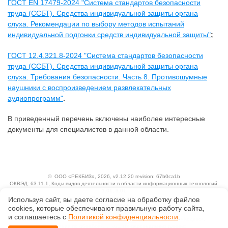
ГОСТ EN 17479-2024 "Система стандартов безопасности
труда (ССБТ). Средства индивидуальной защиты органа
слуха. Рекомендации по выбору методов испытаний
индивидуальной подгонки средств индивидуальной защиты"
;
ГОСТ 12.4.321.8-2024 "Система стандартов безопасности
труда (ССБТ). Средства индивидуальной защиты органа
слуха. Требования безопасности. Часть 8. Противошумные
наушники с воспроизведением развлекательных
аудиопрограмм"
.
В приведенный перечень включены наиболее интересные
документы для специалистов в данной области.
©
ООО «РЕКБИЗ»
, 2026, v2.12.20 revision: 67b0ca1b
ОКВЭД: 63.11.1, Коды видов деятельности в области информационных технологий:
1.01, 3.01
Ценовая политика
Используя сайт, вы даете согласие на обработку файлов
Технологии
сооkiеs, которые обеспечивают правильную работу сайта,
и соглашаетесь с
Политикой конфиденциальности
.
Исключительные авторские и смежные права принадлежат АО «Кодекс».
Положение по обработке и защите персональных данных