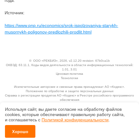
года.
Источник:
https://www.pnp.ru/economics/srok-ispolzovaniya-starykh-
musornykh-poligonov-predlozhili-prodlit.html
©
ООО «РЕКБИЗ»
, 2026, v2.12.20 revision: 67b0ca1b
ОКВЭД: 63.11.1, Коды видов деятельности в области информационных технологий:
1.01, 3.01
Ценовая политика
Технологии
Исключительные авторские и смежные права принадлежат АО «Кодекс».
Положение по обработке и защите персональных данных
Справка о регистрации продуктов АО «Кодекс» в Реестре российского программного
обеспечения
Используя сайт, вы даете согласие на обработку файлов
сооkiеs, которые обеспечивают правильную работу сайта,
и соглашаетесь с
Политикой конфиденциальности
.
Хорошо