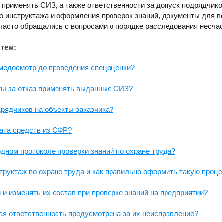
з применять СИЗ, а также ответственности за допуск подрядчик
о инструктажа и оформления проверок знаний, документы для в
часто обращались с вопросами о порядке расследования несча
 тем:
 медосмотр до проведения спецоценки?
ты за отказ применять выданные СИЗ?
дрядчиков на объекты заказчика?
ата средств из СФР?
дном протоколе проверки знаний по охране труда?
руктаж по охране труда и как правильно оформить такую проц
и изменять их состав при проверке знаний на предприятии?
я ответственность предусмотрена за их неисправление?