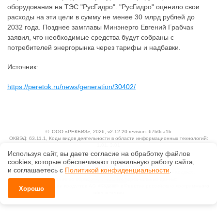
оборудования на ТЭС "РусГидро". "РусГидро" оценило свои
расходы на эти цели в сумму не менее 30 млрд рублей до
2032 года. Позднее замглавы Минэнерго Евгений Грабчак
заявил, что необходимые средства будут собраны с
потребителей энергорынка через тарифы и надбавки.
Источник:
https://peretok.ru/news/generation/30402/
©
ООО «РЕКБИЗ»
, 2026, v2.12.20 revision: 67b0ca1b
ОКВЭД: 63.11.1, Коды видов деятельности в области информационных технологий:
1.01, 3.01
Ценовая политика
Используя сайт, вы даете согласие на обработку файлов
Технологии
сооkiеs, которые обеспечивают правильную работу сайта,
и соглашаетесь с
Политикой конфиденциальности
.
Исключительные авторские и смежные права принадлежат АО «Кодекс».
Положение по обработке и защите персональных данных
Справка о регистрации продуктов АО «Кодекс» в Реестре российского программного
Хорошо
обеспечения