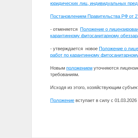
юридических лиц, индивидуальных пред
Постановлением Правительства РФ от 2
- отменяется
Положение о лицензирован
карантинному фитосанитарному обезза
- утверждается новое
Положение о лице
работ по карантинному фитосанитарном
Новым
положением
уточняются лицензи
требованиям.
Исходя из этого, хозяйствующим субъе
Положение
вступает в силу с 01.03.2026