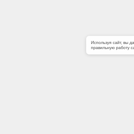
Используя сайт, вы д
правильную работу са
Полезная информация
Контакт
Контакты
Телефон
+7 (8212)
E-mail:
info@rek
Адрес: