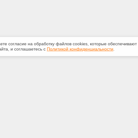
аете согласие на обработку файлов сооkiеs, которые обеспечивают
йта, и соглашаетесь с
Политикой конфиденциальности
.
ная информация
Сервисы
:
Специализированные онлайн-
издания
 29-14-22
Регулярная новостная рассылка
biz.com
Служба поддержки пользователей
«Кодекс» и «Техэксперт»