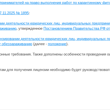
принимателей на право выполнения работ по карантинному фит
7.11.2025 № 1895
:
ии деятельности юридических лиц, индивидуальных предприни
раживанию
, утвержденное
Постановлением Правительства РФ от
нзировании деятельности юридических лиц, индивидуальных п
у обеззараживанию
(далее -
положение
).
онные требования. Также дополнены особенности проведения о
ктам для получения лицензии необходимо будет руководствова