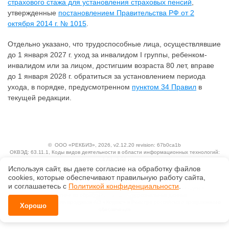
страхового стажа для установления страховых пенсий
,
утвержденные
постановлением Правительства РФ от 2
октября 2014 г. № 1015
.
Отдельно указано, что трудоспособные лица, осуществлявшие
до 1 января 2027 г. уход за инвалидом I группы, ребенком-
инвалидом или за лицом, достигшим возраста 80 лет, вправе
до 1 января 2028 г. обратиться за установлением периода
ухода, в порядке, предусмотренном
пунктом 34 Правил
в
текущей редакции.
©
ООО «РЕКБИЗ»
, 2026, v2.12.20 revision: 67b0ca1b
ОКВЭД: 63.11.1, Коды видов деятельности в области информационных технологий:
1.01, 3.01
Ценовая политика
Используя сайт, вы даете согласие на обработку файлов
Технологии
сооkiеs, которые обеспечивают правильную работу сайта,
и соглашаетесь с
Политикой конфиденциальности
.
Исключительные авторские и смежные права принадлежат АО «Кодекс».
Положение по обработке и защите персональных данных
Справка о регистрации продуктов АО «Кодекс» в Реестре российского программного
Хорошо
обеспечения