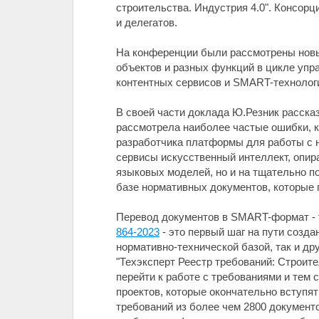
строительства. Индустрия 4.0". Консорц
и делегатов.
На конференции были рассмотрены новы
объектов и разных функций в цикле упр
контентных сервисов и SMART-технологи
В своей части доклада Ю.Резник расска
рассмотрела наиболее частые ошибки, 
разработчика платформы для работы с н
сервисы искусственный интеллект, опир
языковых моделей, но и на тщательно п
базе нормативных документов, которые
Перевод документов в SMART-формат - 
864-2023
- это первый шаг на пути созд
нормативно-технической базой, так и д
"Техэксперт Реестр требований: Строит
перейти к работе с требованиями и тем
проектов, которые окончательно вступят
требований из более чем 2800 документ