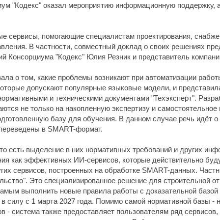
иум "Кодекс" оказал мероприятию информационную поддержку, а
е сервисы, помогающие специалистам проектирования, снабжен
авления. В частности, совместный доклад о своих решениях пр
й Консорциума "Кодекс" Юлия Резник и представитель компани
зала о том, какие проблемы возникают при автоматизации работ
которые допускают популярные языковые модели, и представила
ормативными и техническими документами "Техэксперт". Разрабо
аются не только на накопленную экспертизу и самостоятельное
одготовленную базу для обучения. В данном случае речь идёт о
 переведены в SMART-формат.
то есть выделение в них нормативных требований и других ин
ания как эффективных ИИ-сервисов, которые действительно буд
ругих сервисов, построенных на обработке SMART-данных. Част
ельство". Это специализированное решение для строительной от
 самым выполнить новые правила работы с доказательной базой
 в силу с 1 марта 2027 года. Помимо самой нормативной базы -
ов - система также предоставляет пользователям ряд сервисов,