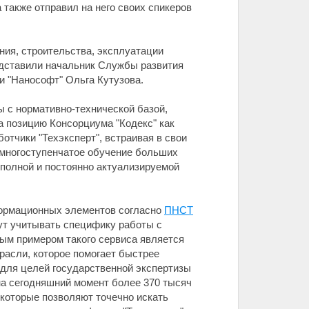
 также отправил на него своих спикеров
ия, строительства, эксплуатации
едставили начальник Службы развития
и "Нанософт" Ольга Кутузова.
ы с нормативно-технической базой,
 позицию Консорциума "Кодекс" как
тчики "Техэксперт", встраивая в свои
 многоступенчатое обучение больших
 полной и постоянно актуализируемой
формационных элементов согласно
ПНСТ
ут учитывать специфику работы с
ным примером такого сервиса является
расли, которое помогает быстрее
 для целей государственной экспертизы
 на сегодняшний момент более 370 тысяч
 которые позволяют точечно искать