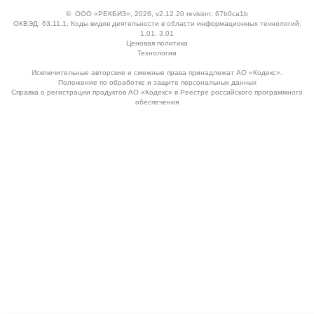
©
ООО «РЕКБИЗ»
, 2026, v2.12.20 revision: 67b0ca1b
ОКВЭД: 63.11.1, Коды видов деятельности в области информационных технологий:
1.01, 3.01
Ценовая политика
Технологии
Исключительные авторские и смежные права принадлежат АО «Кодекс».
Положение по обработке и защите персональных данных
Справка о регистрации продуктов АО «Кодекс» в Реестре российского программного
обеспечения